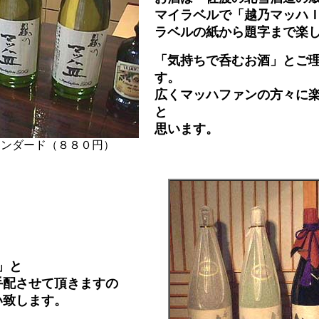
マイラベルで「越乃マッハＩ
ラベルの紙から題字まで楽
「気持ちで呑むお酒」とご
す。
広くマッハファンの方々に
と
思います。
タンダード（８８０円）
」と
手配させて頂きますの
い致します。