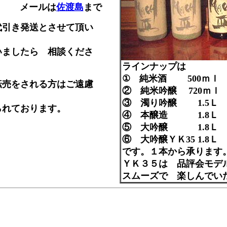
メールは
佐渡島
まで
代引き発送とさせて頂い
いましたら 相談くださ
ラインナップは
① 純米酒 500
転売をされる方はご遠慮
② 純米吟醸 720ｍ
③ 濁り吟醸 1.5
られております。
④ 本醸造 1.8
⑤ 大吟醸 1.8
⑥ 大吟醸ＹＫ35 1.
です。１本から承ります
ＹＫ３５は 品評会モデ
スムーズで 楽しんでい