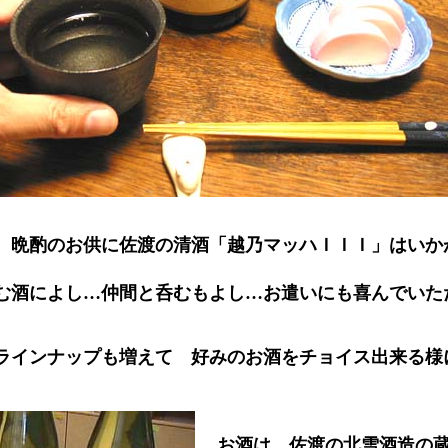
 晩酌のお供に佐渡の清酒「越乃マッハＩＩＩ」はいか
。
む酒によし…仲間と呑むもよし…お遣いにも喜んでいた
ラインナップも増えて 好みのお酒をチョイス出来る様
。
お酒は 佐渡の北雪酒造の