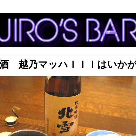
酒 越乃マッハＩＩＩはいか