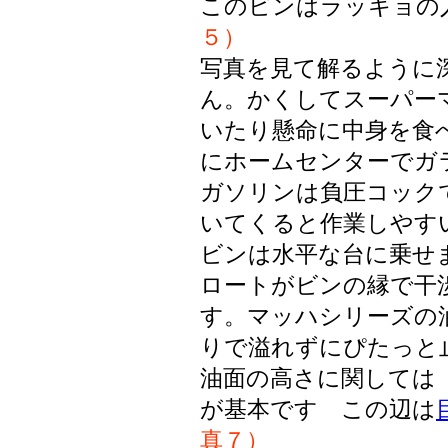
このビンはラッキョの
５）
写真を見て解るように
ん。かくしてスーパー
いたり懸命に中身を食
にホームセンターでガ
ガソリンは負圧コック
いてくると作業しやす
ビンは水平な台に乗せ
ロートがビンの縁で干
す。マッハシリーズの
りで溢れずにぴたっと
油面の高さに関しては
が基本です この辺は
真７）